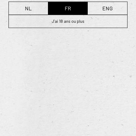
NL
FR
ENG
J’ai 18 ans ou plus